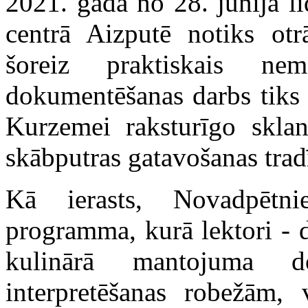
2021. gadā no 28. jūnija l
centrā Aizputē
notiks
otrā
šoreiz
praktiskais nema
dokumentēšanas darbs tiks 
Kurzemei raksturīgo sklan
skābputras gatavošanas tradī
Kā ierasts, Novadpētni
programma, kurā lek
tori -
d
kulinārā mantojuma d
interpretēšanas robežām, 