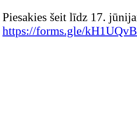
Piesakies šeit līdz
17
. jūnij
https://forms.gle/kH1UQ