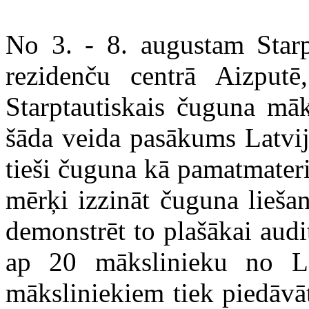
No 3. - 8. augustam Sta
rezidenču centrā Aizput
Starptautiskais čuguna māk
šāda veida pasākums Latvij
tieši čuguna kā pamatmateri
mērķi izzināt čuguna lieša
demonstrēt to plašākai audi
ap 20 mākslinieku no La
māksliniekiem tiek piedāvāt