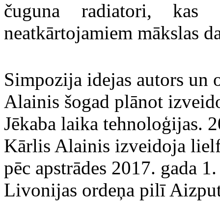
čuguna radiatori, kas 
neatkārtojamiem mākslas d
Simpozija idejas autors un 
Alainis šogad plānot izveido
Jēkaba laika tehnoloģijas. 
Kārlis Alainis izveidoja lie
pēc apstrādes 2017. gada 1. a
Livonijas ordeņa pilī Aizput