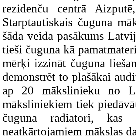
rezidenču centrā Aizput
Starptautiskais čuguna māk
šāda veida pasākums Latvij
tieši čuguna kā pamatmateri
mērķi izzināt čuguna lieša
demonstrēt to plašākai audi
ap 20 mākslinieku no La
māksliniekiem tiek piedāvāt
čuguna radiatori, kas 
neatkārtojamiem mākslas d