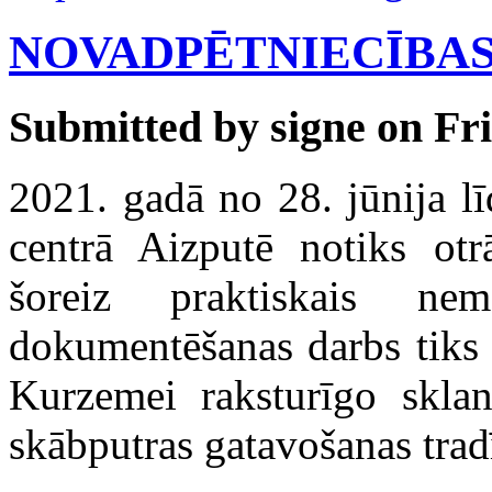
NOVADPĒTNIECĪBAS
Submitted by signe on Fri
2021. gadā no 28. jūnija l
centrā Aizputē
notiks
otrā
šoreiz
praktiskais nema
dokumentēšanas darbs tiks 
Kurzemei raksturīgo sklan
skābputras gatavošanas tradī