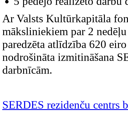
5 pēdējo realizēto darbu
Ar Valsts Kultūrkapitāla fo
māksliniekiem par
2 nedēļu
paredzēta atlīdzība 620 eiro
nodrošināta izmitināšana 
darbnīcām.
SERDES rezidenču centrs b