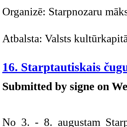
Organizē: Starpnozaru mā
Atbalsta: Valsts kultūrkapit
16. Starptautiskais čug
Submitted by signe on Wed
No 3. - 8. augustam Sta