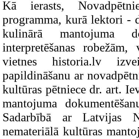
Kā ierasts, Novadpētni
programma, kurā lek
tori -
d
kulinārā mantojuma d
interpretēšanas robežām, 
vietnes historia.lv iz
papildināšanu ar novadpētni
kultūras pētniece dr. art. Ie
mantojuma dokumentēšanu
Sadarbībā ar Latvijas N
nemateriālā kultūras manto