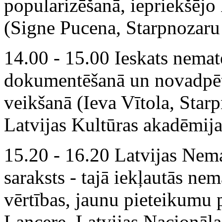
popularizēšanā, iepriekšēj
(Signe Pucena, Starpnozar
14.00 - 15.00 Ieskats nemat
dokumentēšanā un novadpētn
veikšanā (Ieva Vītola,
S
tar
Latvijas Kultūras akadēmija
15.20 - 16.20 Latvijas Nem
saraksts - tajā iekļautās ne
vērtības, jaunu pieteikumu 
Lancere, Latvijas Nacionālai