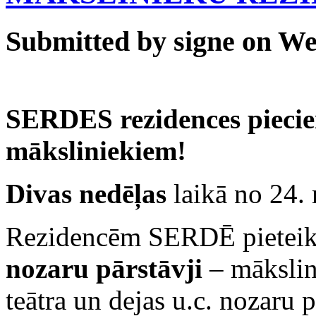
Submitted by signe on Wed
SERDE
S
rezidenc
es pieci
māksliniekiem!
Divas nedēļas
laikā
no
24. 
R
ezidencēm
SERDĒ
pieteik
nozaru pārstāvji
– mākslini
teā
t
ra un dejas
u.c.
nozar
u
p