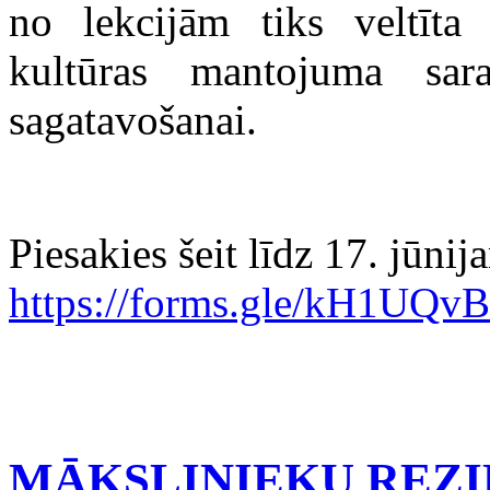
no lekcijām
tiks veltīta
kultūras mantojuma sar
sagatavošanai.
Piesakies šeit līdz
17
. jūnij
https://forms.gle/kH1UQ
MĀKSLINIEKU REZI