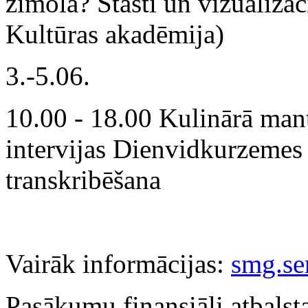
zīmolā? Stāsti un vizualizāc
Kultūras akadēmija)
3.-5.06.
10.00 - 18.00 Kulinārā ma
intervijas Dienvidkurzemes 
transkribēšana
Vairāk informācijas:
smg.s
Pasākumu finansiāli atbalst