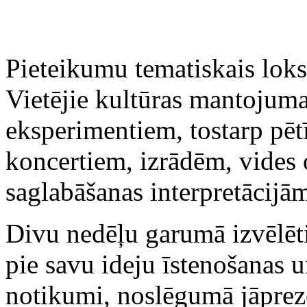
P
ieteikumu
tematiskais lok
V
ietējie
kultūras mantojuma
eksperimentiem, tostarp
pēt
koncertiem, izrādēm, vides
saglabāšana
s interpretācijā
Divu nedēļu garumā izvēlēt
pie sav
u
idej
u īstenošanas u
notikumi,
noslēgum
ā
jāprez