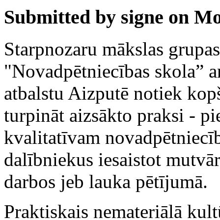
Submitted by signe on Mo
Starpnozaru mākslas grupa
"Novadpētniecības skola” ar
atbalstu Aizputē notiek kop
turpināt aizsākto praksi - 
kvalitatīvam novadpētniecīb
dalībniekus iesaistot mutv
darbos jeb lauka pētījumā.
Praktiskais nemateriālā ku