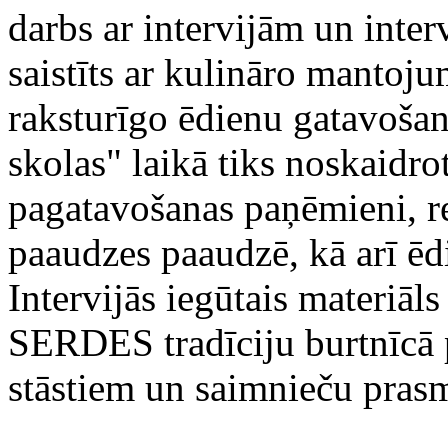
darbs ar intervijām un interv
saistīts ar kulināro mantoj
raksturīgo ēdienu gatavošan
skolas" laikā tiks noskaidro
pagatavošanas paņēmieni, r
paaudzes paaudzē, kā arī ēd
Intervijās iegūtais materiāl
SERDES tradīciju burtnīcā 
stāstiem un saimnieču pras