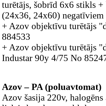
turētājs, šobrīd 6x6 stikls 
(24x36, 24x60) negatīviem a
+ Azov objektīvu turētājs "
884533
+ Azov objektīvu turētājs "
Industar 90y 4/75 No 8524
Azov – PA (poluavtomat)
Azov šasija 220v, halogēns a