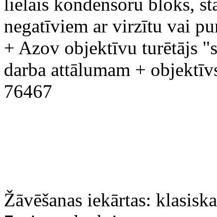
lielais kondensoru bloks, s
negatīviem ar virzītu vai p
+ Azov objektīvu turētājs "s
darba attālumam + objektī
76467
Žāvēšanas iekārtas: klasi