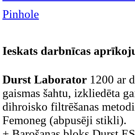
Pinhole
Ieskats darbnīcas aprīko
Durst Laborator
1200 ar d
gaismas šahtu, izkliedēta g
dihroisko filtrēšanas metodi
Femoneg (abpusēji stikli).
+ Barošanas bloks Durst E