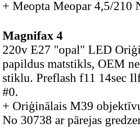
+ Meopta Meopar 4,5/210 
Magnifax 4
220v E27 "opal" LED Oriģin
papildus matstikls, OEM neg
stiklu. Preflash f11 14sec I
#0.
+ Oriģinālais M39 objektīvu
No 30738 ar pārejas gredz