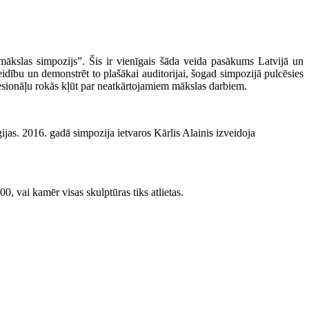
mākslas simpozijs”. Šis ir vienīgais šāda veida pasākums Latvijā un
idību un demonstrēt to plašākai auditorijai, šogad simpozijā pulcēsies
fesionāļu rokās kļūt par neatkārtojamiem mākslas darbiem.
ijas. 2016. gadā simpozija ietvaros Kārlis Alainis izveidoja
00, vai kamēr visas skulptūras tiks atlietas.