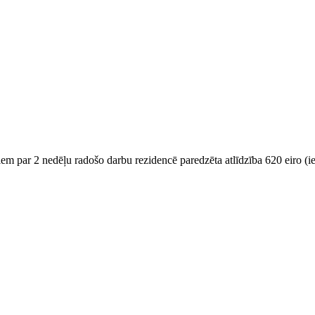
kiem par
2 nedēļu radošo
darbu rezidencē paredzēta atlīdzība 620 eiro (i