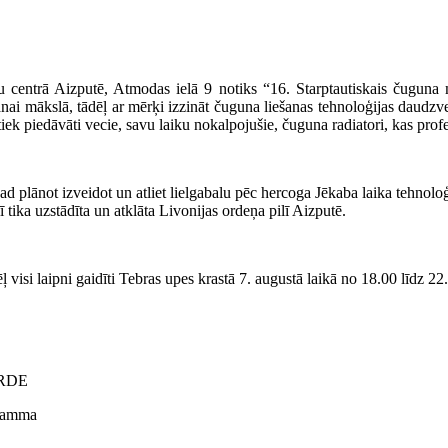
centrā Aizputē, Atmodas ielā 9 notiks “
16. Starptautiskais čuguna 
ai mākslā, tādēļ ar mērķi izzināt čuguna liešanas tehnoloģijas daudzve
ek piedāvāti vecie, savu laiku nokalpojušie, čuguna radiatori, kas pro
d plānot izveidot un atliet lielgabalu pēc hercoga Jēkaba laika tehnoloģ
 tika uzstādīta un atklāta Livonijas ordeņa pilī Aizputē.
ļ visi laipni gaidīti Tebras upes krastā 7. augustā laikā no 18.00 līdz 22.
SERDE
gramma