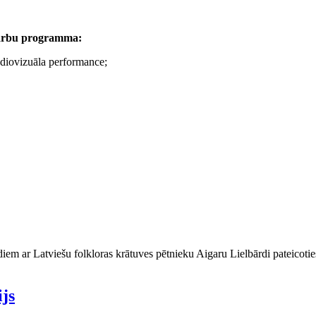
 darbu programma:
udiovizuāla performance;
diem ar Latviešu folkloras krātuves pētnieku Aigaru Lielbārdi pateico
ijs