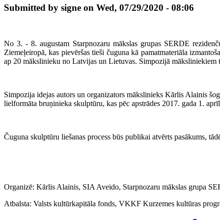
Submitted by signe on Wed, 07/29/2020 - 08:06
No 3. - 8. augustam Starpnozaru mākslas grupas SERDE rezidenču 
Ziemeļeiropā, kas pievēršas tieši čuguna kā pamatmateriāla izmantošan
ap 20 mākslinieku no Latvijas un Lietuvas. Simpozijā māksliniekiem ti
Simpozija idejas autors un organizators mākslinieks Kārlis Alainis šoga
lielformāta bruņinieka skulptūru, kas pēc apstrādes 2017. gada 1. aprīlī
Čuguna skulptūru liešanas process būs publika
i atvērts pasākums, tādē
Organizē: Kārlis Alainis, SIA Aveido, Starpnozaru mākslas grupa 
Atbalsta: Valsts kultūrkapitāla fonds, VKKF Kurzemes kultūras pro