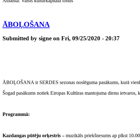
Atbalsta: Valsts kultūrkapitāla fonds
ĀBOĻOŠANA
Submitted by signe on Fri, 09/25/2020 - 20:37
ĀBOĻOŠANA ir SERDES sezonas noslēguma pasākums, kurā vienkopus 
Šogad pasākums notiek Eiropas Kultūras mantojuma dienu ietvaros, k
Programmā:
Kazdangas pūtēju orķestris –
muzikāls priekšnesums ap plkst 10.00