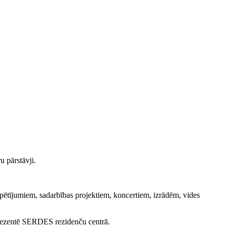
r
u
pārstāvji.
pētījumiem, sadarbības projektiem, koncertiem, izrādēm, vides
rezentē
SERDES rezidenču centrā.