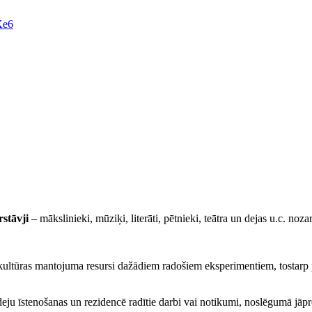
Xe6
stāvji
– mākslinieki, mūziķi, literāti, pētnieki, teā
t
ra un dejas
u.c.
noza
kultūras mantojuma resursi
dažādiem radošiem eksperimentiem, tostarp
dej
u īstenošanas un r
ezidencē r
adīti
e
darbi vai notikumi,
noslēgum
ā
jāp