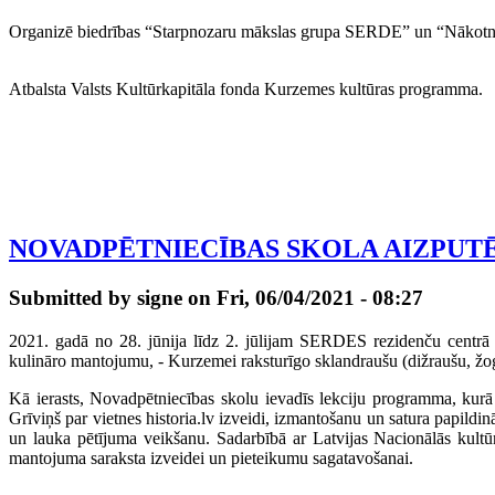
O
rganizē biedrības “Starpnozaru mākslas grupa SERDE” un “Nākotne
Atbalsta Valsts Kultūrkapitāla fonda Kurzemes kultūras programma.
NOVADPĒTNIECĪBAS SKOLA AIZPUT
Submitted by signe on Fri, 06/04/2021 - 08:27
2021. gadā no 28. jūnija līdz 2. jūlijam SERDES rezidenču centr
kulināro mantojumu, - Kurzemei raksturīgo sklandraušu (dižraušu, žog
Kā ierasts, Novadpētniecības skolu ievadīs lekciju programma, kurā
Grīviņš par vietnes historia.lv izveidi, izmantošanu un satura papildin
un lauka pētījuma veikšanu. Sadarbībā ar Latvijas Nacionālās kultū
mantojuma saraksta izveidei un pieteikumu sagatavošanai.