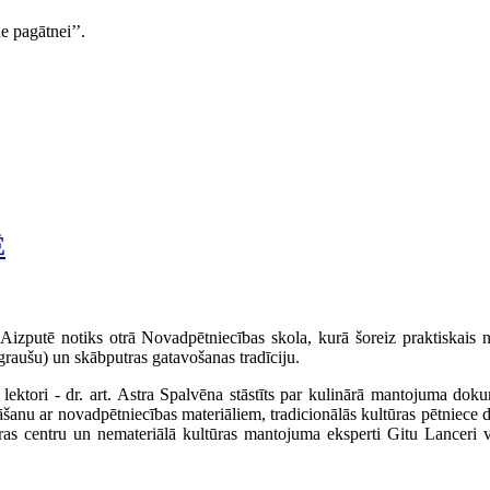
 pagātnei’’.
Ē
ā Aizputē
notiks
otrā Novadpētniecības skola, kurā šoreiz
praktiskais n
raušu) un skābputras gatavošanas tradīciju.
 lek
tori -
dr. art.
Astra Spalvēna stāstīts par kulinārā mantojuma doku
āšanu ar novadpētniecības materiāliem, tradicionālās kultūras pētniece dr
ras centru un nemateriālā kultūras mantojuma eksperti Gitu Lanceri