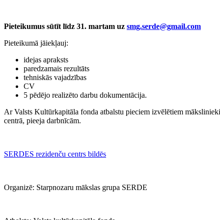
Pieteikumus sūtīt līdz
31
. martam uz
smg.serde@gmail.com
Pieteikumā jāiekļauj:
idejas apraksts
paredzamais rezultāts
tehniskās vajadzības
CV
5 pēdējo realizēto darbu dokumentācija.
Ar Valsts Kultūrkapitāla fonda atbalstu
pieciem izvēlētiem mākslinie
centrā, pieeja darbnīcām.
SERDES rezidenču centrs bildēs
Organizē: Starpnozaru mākslas grupa SERDE