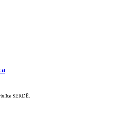
ca
 darbnīca SERDĒ.