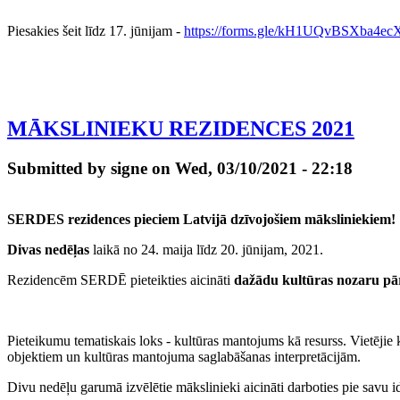
Piesakies šeit līdz
17
. jūnijam -
https://forms.gle/kH1UQvBSXba4ec
MĀKSLINIEKU REZIDENCES 2021
Submitted by signe on Wed, 03/10/2021 - 22:18
SERDE
S
rezidenc
es pieciem Latvijā dzīvojošiem māksliniekiem!
Divas nedēļas
laikā
no
24. maija
līdz
2
0.
jūnijam
, 202
1.
R
ezidencēm
SERDĒ
pieteikties aicināti
dažādu kultūras nozaru pār
P
ieteikumu
tematiskais loks
-
kultūras mantojums kā resurss.
V
ietējie
objektiem
u
n kultūras mantojuma saglabāšana
s interpretācijām
.
Divu nedēļu garumā izvēlētie mākslinieki
aicināti
darbo
t
ies pie sav
u
i