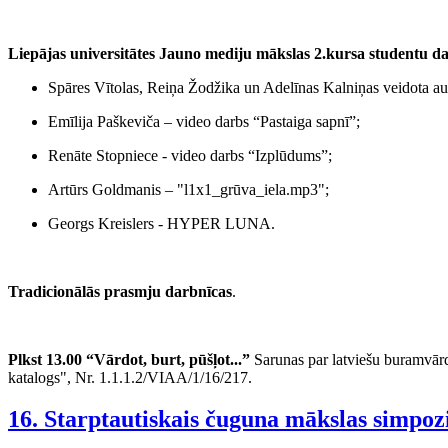
Liepājas universitātes Jauno mediju mākslas 2.kursa studentu
Spāres Vītolas, Reiņa Žodžika un Adelīnas Kalniņas veidota a
Emīlija Paškeviča – video darbs “Pastaiga sapnī”;
Renāte Stopniece - video darbs “Izplūdums”;
Artūrs Goldma
nis – "l1x1_grūva_iela.mp3";
Georgs Kreislers - HYPER LUNA.
Tradicionālās prasmju darbnīcas
.
Plkst 13.00 “Vārdot, burt, pūšļot...”
Sarunas par latviešu buramvār
katalogs", Nr. 1.1.1.2/VIAA/1/16/217.
16. Starptautiskais čuguna mākslas simpoz