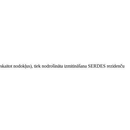
eskaitot nodok
ļus
), tiek nodrošināta izmitināšana SERDES reziden
ču