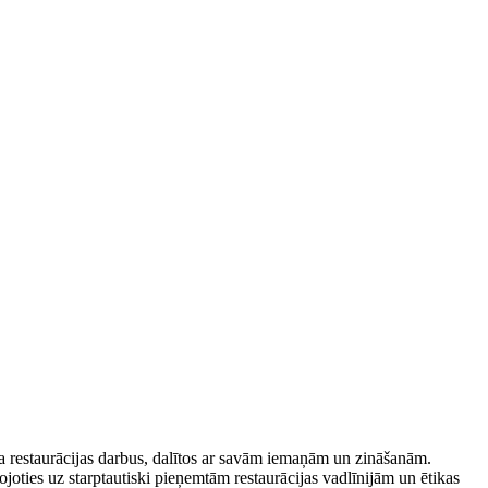
ka restaurācijas darbus, dalītos ar savām iemaņām un zināšanām.
joties uz starptautiski pieņemtām restaurācijas vadlīnijām un ētikas