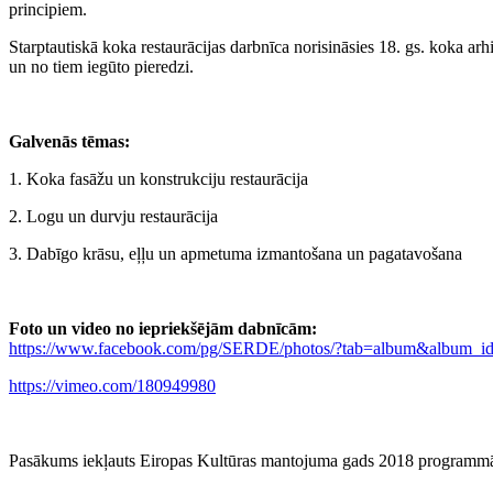
principiem.
Starptautiskā koka restaurācijas darbnīca norisināsies 18. gs. koka arhi
un no tiem iegūto pieredzi.
Galvenās tēmas:
1.
Koka fasāžu un konstrukciju restaurācija
2.
Logu un durvju restaurācija
3.
Dabīgo krāsu, eļļu un apmetuma izmantošana un pagatavošana
Foto un video no iepriekšējām dabnīcām:
https://www.facebook.com/pg/SERDE/photos/?tab=album&album_
https://vimeo.com/180949980
Pasākums iekļauts Eiropas Kultūras mantojuma gads 2018 programm