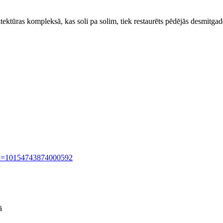
tektūras kompleksā, kas soli pa solim, tiek restaurēts pēdējās desmitgade
id=10154743874000592
ā