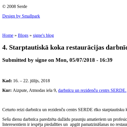
© 2008 Serde
Design by Smallpark
Home
»
Blogs
»
signe's blog
4. Starptautiskā koka restaurācijas darbnī
Submitted by signe on Mon, 05/07/2018 - 16:39
Kad:
16. – 22. jūlijs, 2018
Kur:
Aizpute, Atmodas iela 9,
darbnīcu un rezidenču centrs SERDE.
Ceturto reizi darbnīcu un rezidenču centrs SERDE rīko starptautisku k
Sešu dienu darbnīca paredzēta dažādu prasmju amatieriem un profesionā
Interesentiem ir iespēja piedalīties un apgūt pamatzināšanas no restau