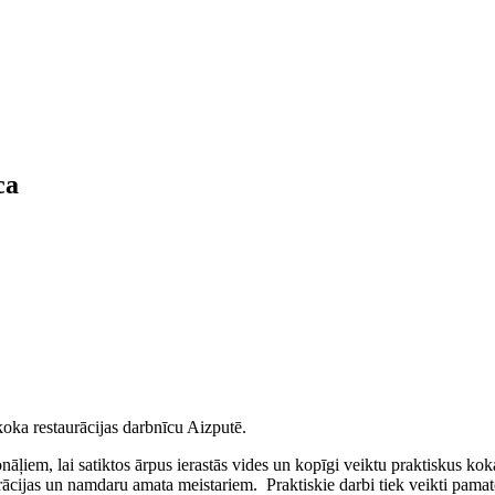
ca
oka restaurācijas darbnīcu Aizputē.
ļiem, lai satiktos ārpus ierastās vides un kopīgi veiktu praktiskus ko
rācijas un namdaru amata meistariem. Praktiskie darbi tiek veikti pamato